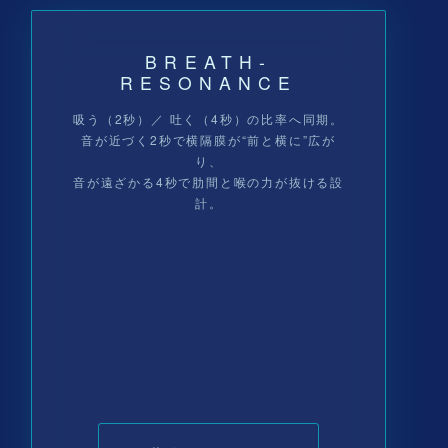
BREATH-
RESONANCE
吸う（2秒）／ 吐く（4秒）の比率へ同期。
音が近づく2秒で横隔膜が“前と横に”広が
り、
音が遠ざかる4秒で肋間と喉の力が抜ける設
計。